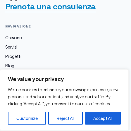
Prenota una consulenza
NAVIGAZIONE
Chi sono
Servizi
Progetti
Blog
We value your privacy
We use cookies to enhance your browsing experience, serve
personalized ads or content, and analyze our traffic. By
© 2012-2026 Marco Milesi - Tutti i diritti riservati -
Privacy
clicking "Accept All", you consent to our use of cookies.
P.IVA 04286940160 - Sede: Casazza (BG), Italia
Customize
Reject All
Accept All