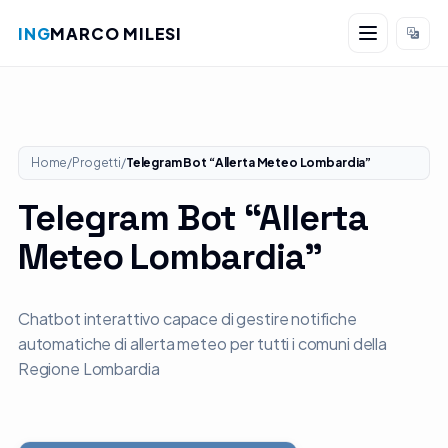
ING
MARCO MILESI
Salta al contenuto
Home
/
Progetti
/
Telegram Bot “Allerta Meteo Lombardia”
Telegram Bot “Allerta
Meteo Lombardia”
Chatbot interattivo capace di gestire notifiche
automatiche di allerta meteo per tutti i comuni della
Regione Lombardia