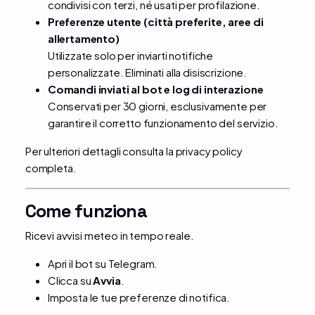
condivisi con terzi, né usati per profilazione.
Preferenze utente (città preferite, aree di
allertamento)
Utilizzate solo per inviarti notifiche
personalizzate. Eliminati alla disiscrizione.
Comandi inviati al bot e log di interazione
Conservati per 30 giorni, esclusivamente per
garantire il corretto funzionamento del servizio.
Per ulteriori dettagli consulta la
privacy policy
completa
.
Come funziona
Ricevi avvisi meteo in tempo reale.
Apri
il bot su Telegram
.
Clicca su
Avvia
.
Imposta le tue preferenze di notifica.