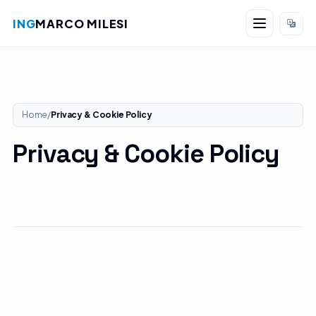
ING
MARCO MILESI
Salta al contenuto
Home
/
Privacy & Cookie Policy
Privacy & Cookie Policy