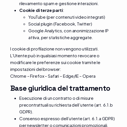
rilevamento spam e gestione interazioni.
Cookie di terze parti
:
YouTube (per contenuti video integrati)
Social plugin (Facebook, Twitter)
Google Analytics, con anonimizzazione IP
attiva, per statistiche aggregate.
I cookie di profilazione non vengono utilizzati.
L’Utente può in qualsiasi momento revocare o
modificare le preferenze sui cookie tramite le
impostazioni del browser:
Chrome
–
Firefox
–
Safari
–
Edge/IE
–
Opera
Base giuridica del trattamento
Esecuzione di un contratto o di misure
precontrattuali su richiesta dell’utente (art. 6.1.b
GDPR).
Consenso espresso dell’utente (art. 6.1.a GDPR)
per newsletter o comunicazioni promozionali.