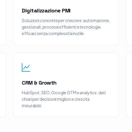
Digitalizzazione PMI
Soluzioni concrete per crescere: automazione,
gestionali, processi efficienti e tecnologie
efficaci senza complessità inutile.
CRM & Growth
HubSpot, SEO, Google GTM e analytics: dati
chiari per decisioni migliori e crescita
misurabile.