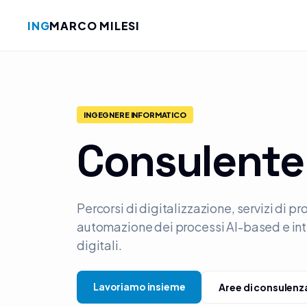
ING
MARCO MILESI
Salta al contenuto
INGEGNERE INFORMATICO
Consulente 
Percorsi di digitalizzazione, servizi di 
automazione dei processi AI-based e in
digitali.
Lavoriamo insieme
Aree di consulenz