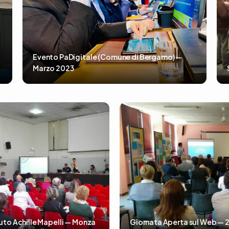
Evento PaDigitale (Comune di Bergamo) —
Marzo 2023
tuto Achille Mapelli — Monza
Giornata Aperta sul Web — 